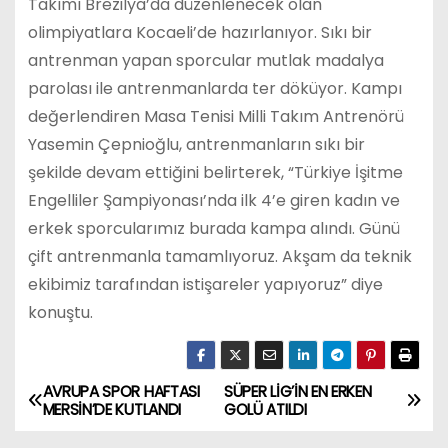
Takımı Brezilya’da düzenlenecek olan
olimpiyatlara Kocaeli’de hazırlanıyor. Sıkı bir
antrenman yapan sporcular mutlak madalya
parolası ile antrenmanlarda ter döküyor. Kampı
değerlendiren Masa Tenisi Milli Takım Antrenörü
Yasemin Çepnioğlu, antrenmanların sıkı bir
şekilde devam ettiğini belirterek, “Türkiye İşitme
Engelliler Şampiyonası’nda ilk 4’e giren kadın ve
erkek sporcularımız burada kampa alındı. Günü
çift antrenmanla tamamlıyoruz. Akşam da teknik
ekibimiz tarafından istişareler yapıyoruz” diye
konuştu.
AVRUPA SPOR HAFTASI
SÜPER LİG’İN EN ERKEN
Y
MERSİN’DE KUTLANDI
GOLÜ ATILDI
a