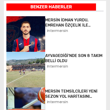
BENZER HABERLER
z
ı
MERSİN İDMAN YURDU,
EMREHAN ÖZÇELİK İLE
g
ANLAŞTI
Intermersin
e
z
AYVAGEDİĞİ’NDE SON 8 TAKIM
i
BELLİ OLDU
Intermersin
n
m
e
MERSİN TEMSİLCİLERİ YENİ
SEZON YOL HARİTASINI
s
BEKLİYOR
Intermersin