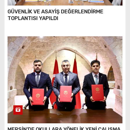
GÜVENLİK VE ASAYİŞ DEĞERLENDİRME
TOPLANTISI YAPILDI
MERSİN’DE OKULLARA YÖNELİK YENİ ÇALIŞMA