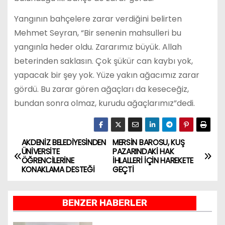
Yangının bahçelere zarar verdiğini belirten
Mehmet Seyran, “Bir senenin mahsulleri bu
yangınla heder oldu. Zararımız büyük. Allah
beterinden saklasın. Çok şükür can kaybı yok,
yapacak bir şey yok. Yüze yakın ağacımız zarar
gördü. Bu zarar gören ağaçları da keseceğiz,
bundan sonra olmaz, kurudu ağaçlarımız”dedi.
AKDENİZ BELEDİYESİNDEN
MERSİN BAROSU, KUŞ
Y
ÜNİVERSİTE
PAZARINDAKİ HAK
ÖĞRENCİLERİNE
İHLALLERİ İÇİN HAREKETE
a
KONAKLAMA DESTEĞİ
GEÇTİ
z
BENZER HABERLER
ı