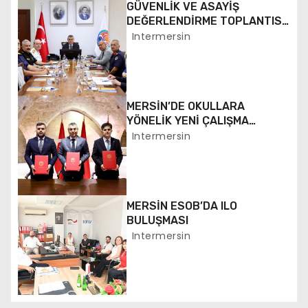
g
GÜVENLİK VE ASAYİŞ
DEĞERLENDİRME TOPLANTISI
e
YAPILDI
Intermersin
z
i
MERSİN’DE OKULLARA
n
YÖNELİK YENİ ÇALIŞMA
BAŞLATILDI
Intermersin
m
e
MERSİN ESOB’DA ILO
s
BULUŞMASI
i
Intermersin