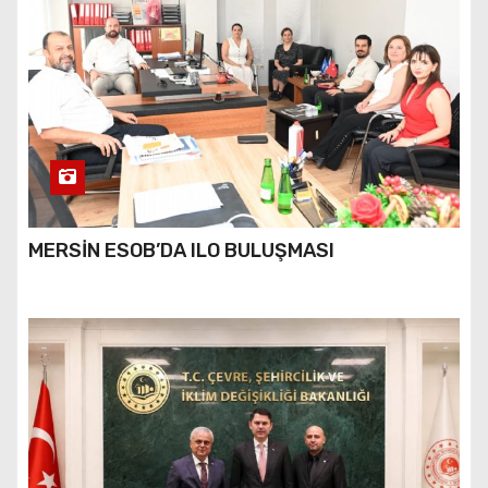
MERSİN ESOB’DA ILO BULUŞMASI