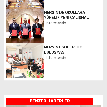
z
i
MERSİN’DE OKULLARA
YÖNELİK YENİ ÇALIŞMA
n
BAŞLATILDI
Intermersin
m
e
MERSİN ESOB’DA ILO
s
BULUŞMASI
Intermersin
i
BENZER HABERLER