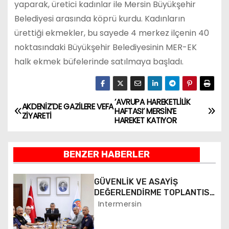
yaparak, üretici kadınlar ile Mersin Büyükşehir
Belediyesi arasında köprü kurdu. Kadınların
ürettiği ekmekler, bu sayede 4 merkez ilçenin 40
noktasındaki Büyükşehir Belediyesinin MER-EK
halk ekmek büfelerinde satılmaya başladı.
’AVRUPA HAREKETLİLİK
Y
AKDENİZ’DE GAZİLERE VEFA
HAFTASI’ MERSİN’E
ZİYARETİ
HAREKET KATIYOR
a
z
BENZER HABERLER
ı
GÜVENLİK VE ASAYİŞ
g
DEĞERLENDİRME TOPLANTISI
YAPILDI
Intermersin
e