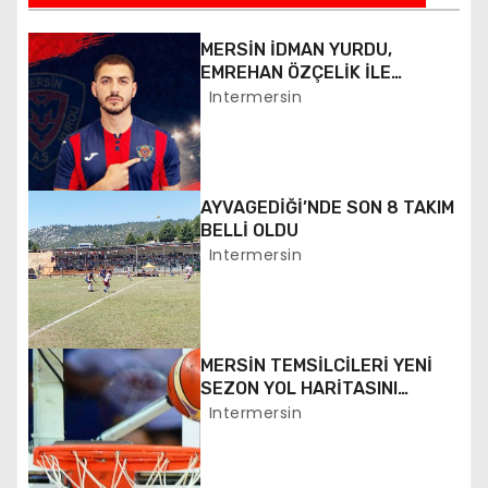
z
ı
MERSİN İDMAN YURDU,
EMREHAN ÖZÇELİK İLE
g
ANLAŞTI
Intermersin
e
z
AYVAGEDİĞİ’NDE SON 8 TAKIM
i
BELLİ OLDU
Intermersin
n
m
e
MERSİN TEMSİLCİLERİ YENİ
SEZON YOL HARİTASINI
s
BEKLİYOR
Intermersin
i