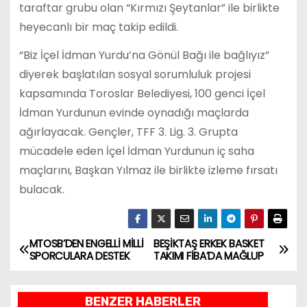
taraftar grubu olan “Kırmızı Şeytanlar” ile birlikte
heyecanlı bir maç takip edildi.
“Biz İçel İdman Yurdu’na Gönül Bağı ile bağlıyız”
diyerek başlatılan sosyal sorumluluk projesi
kapsamında Toroslar Belediyesi, 100 genci İçel
İdman Yurdunun evinde oynadığı maçlarda
ağırlayacak. Gençler, TFF 3. Lig. 3. Grupta
mücadele eden İçel İdman Yurdunun iç saha
maçlarını, Başkan Yılmaz ile birlikte izleme fırsatı
bulacak.
MTOSB’DEN ENGELLİ MİLLİ
BEŞİKTAŞ ERKEK BASKET
Y
SPORCULARA DESTEK
TAKIMI FİBA’DA MAĞLUP
a
BENZER HABERLER