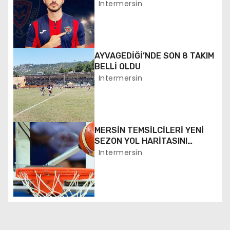
ANLAŞTI
Intermersin
e
z
i
AYVAGEDİĞİ’NDE SON 8 TAKIM
BELLİ OLDU
n
Intermersin
m
e
MERSİN TEMSİLCİLERİ YENİ
s
SEZON YOL HARİTASINI
BEKLİYOR
Intermersin
i