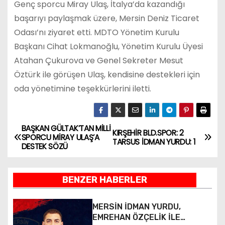
Genç sporcu Miray Ulaş, İtalya’da kazandığı
başarıyı paylaşmak üzere, Mersin Deniz Ticaret
Odası’nı ziyaret etti. MDTO Yönetim Kurulu
Başkanı Cihat Lokmanoğlu, Yönetim Kurulu Üyesi
Atahan Çukurova ve Genel Sekreter Mesut
Öztürk ile görüşen Ulaş, kendisine destekleri için
oda yönetimine teşekkürlerini iletti.
BAŞKAN GÜLTAK’TAN MİLLİ
Y
KIRŞEHİR BLD.SPOR: 2
SPORCU MİRAY ULAŞ’A
TARSUS İDMAN YURDU: 1
DESTEK SÖZÜ
a
z
BENZER HABERLER
ı
MERSİN İDMAN YURDU,
g
EMREHAN ÖZÇELİK İLE