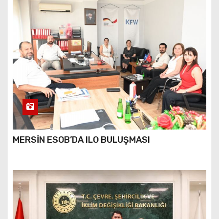
MERSİN ESOB’DA ILO BULUŞMASI