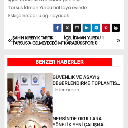
Tarsus İdman Yurdu haftaya evinde
Eskişehirspor’u ağırlayacak
ŞAHİN KIRBIYIK ’’ARTIK
İÇEL İDMAN YURDU: 1
Y
TARSUS’A GELMEYECEĞİM’’
KARABÜKSPOR: 0
a
BENZER HABERLER
z
ı
GÜVENLİK VE ASAYİŞ
DEĞERLENDİRME TOPLANTISI
g
YAPILDI
Intermersin
e
z
MERSİN’DE OKULLARA
i
YÖNELİK YENİ ÇALIŞMA