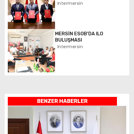
BAŞLATILDI
Intermersin
n
m
e
MERSİN ESOB’DA ILO
BULUŞMASI
s
Intermersin
i
BENZER HABERLER