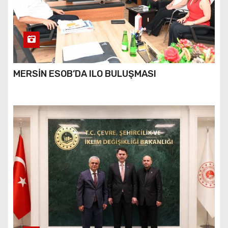
MERSİN ESOB’DA ILO BULUŞMASI