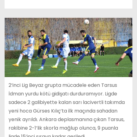
2’inci Lig Beyaz grupta mücadele eden Tarsus
İdman yurdu kötü gidişatı durduramıyor. Ligde
sadece 2 galibiyette kalan sarı lacivertli takımda
yeni hoca Gürses Kılıç’ta ilk maçında sahadan
yenik ayrıldı. Ankara deplasmanına çıkan Tarsus,
rakibine 2-1’lik skorla mağlup olunca, 9 puanla
ligde 15’inci sıraya kadar geriledi.