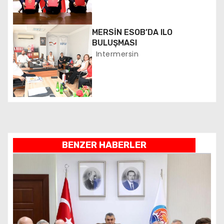
m
e
MERSİN ESOB’DA ILO
BULUŞMASI
s
Intermersin
i
BENZER HABERLER