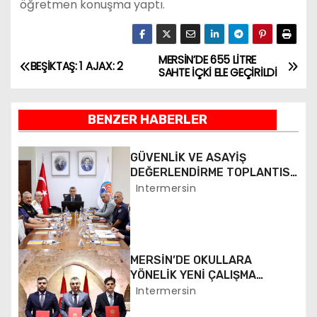
öğretmen konuşma yaptı.
MERSİN’DE 655 LİTRE
Y
BEŞİKTAŞ: 1 AJAX: 2
SAHTE İÇKİ ELE GEÇİRİLDİ
a
BENZER HABERLER
z
ı
GÜVENLİK VE ASAYİŞ
DEĞERLENDİRME TOPLANTISI
g
YAPILDI
Intermersin
e
z
MERSİN’DE OKULLARA
i
YÖNELİK YENİ ÇALIŞMA
BAŞLATILDI
Intermersin
n