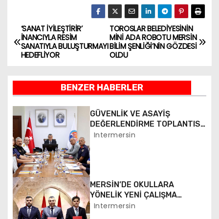
‘SANAT İYİLEŞTİRİR’
TOROSLAR BELEDİYESİNİN
Y
İNANCIYLA RESİM
MİNİ ADA ROBOTU MERSİN
SANATIYLA BULUŞTURMAYI
BİLİM ŞENLİĞİ’NİN GÖZDESİ
a
HEDEFLİYOR
OLDU
z
BENZER HABERLER
ı
g
GÜVENLİK VE ASAYİŞ
DEĞERLENDİRME TOPLANTISI
e
YAPILDI
Intermersin
z
i
MERSİN’DE OKULLARA
n
YÖNELİK YENİ ÇALIŞMA
BAŞLATILDI
Intermersin