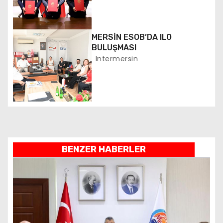
m
e
MERSİN ESOB’DA ILO
s
BULUŞMASI
i
Intermersin
BENZER HABERLER