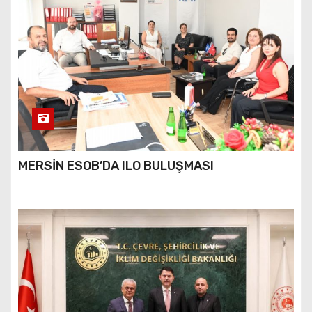
MERSİN ESOB’DA ILO BULUŞMASI