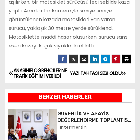
aşılırken, bir motosiklet sürücüsü feci şekilde kaza
yaptı. Amatör bir kamerayla saniye saniye
görüntülenen kazada motosikleti yan yatan
sürücü, yaklaşık 30 metre yerde sürüklendi.
Motosiklette maddi hasar oluşurken, sürücü şans
eseri kazayı küçük sıyrıklarla atlattı.
ANASINIFI ÖĞRENCİLERİNE
Y
YAZI TAHTASI SESİ OLDU
TRAFİK EĞİTİMİ VERİLDİ
a
BENZER HABERLER
z
ı
GÜVENLİK VE ASAYİŞ
DEĞERLENDİRME TOPLANTISI
g
YAPILDI
Intermersin
e