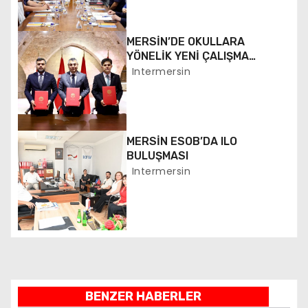
z
MERSİN’DE OKULLARA
i
YÖNELİK YENİ ÇALIŞMA
BAŞLATILDI
Intermersin
n
m
e
MERSİN ESOB’DA ILO
BULUŞMASI
s
Intermersin
i
BENZER HABERLER