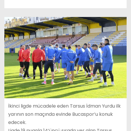
İkinci ligde mücadele eden Tarsus İdman Yurdu ilk
yarının son maçında evinde Bucaspor’u konuk
edecek.
Ligde 19 puanla 14’üncü sırada yer alan Tarsus