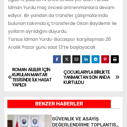
İdman Yurdu maç öncesi antrenmanlara devam
ediyor. Bir yandan da transfer çalışmalarında
bulunan takımda iç transferde Okan Baydemir ile
yolların ayrıldığını duyurdu.
Tarsus İdman Yurdu-Bucaspor karşılaşması 26
Aralık Pazar günü saat 13’te başlayacak
ROMAN AİLELER İÇİN
Y
ÇOCUKLARIYLA BİRLİKTE
KURULAN MANTAR
YANMAKTAN SON ANDA
TESİSİNDE İLK HASAT
a
KURTULDU
YAPILDI
z
BENZER HABERLER
ı
g
GÜVENLİK VE ASAYİŞ
DEĞERLENDİRME TOPLANTISI