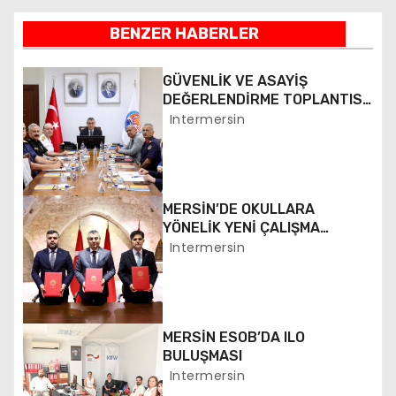
ı
BENZER HABERLER
g
GÜVENLİK VE ASAYİŞ
e
DEĞERLENDİRME TOPLANTISI
YAPILDI
Intermersin
z
i
MERSİN’DE OKULLARA
n
YÖNELİK YENİ ÇALIŞMA
BAŞLATILDI
Intermersin
m
e
s
MERSİN ESOB’DA ILO
BULUŞMASI
i
Intermersin