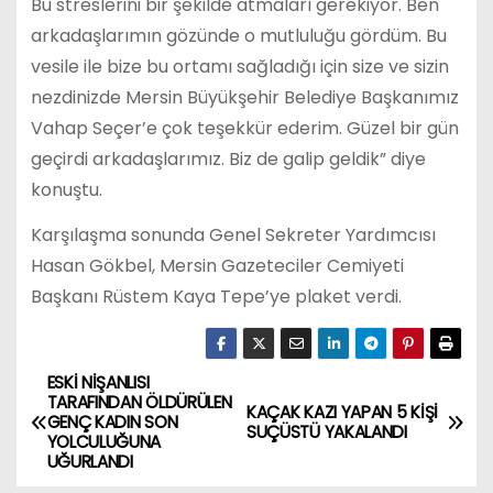
Bu streslerini bir şekilde atmaları gerekiyor. Ben
arkadaşlarımın gözünde o mutluluğu gördüm. Bu
vesile ile bize bu ortamı sağladığı için size ve sizin
nezdinizde Mersin Büyükşehir Belediye Başkanımız
Vahap Seçer’e çok teşekkür ederim. Güzel bir gün
geçirdi arkadaşlarımız. Biz de galip geldik” diye
konuştu.
Karşılaşma sonunda Genel Sekreter Yardımcısı
Hasan Gökbel, Mersin Gazeteciler Cemiyeti
Başkanı Rüstem Kaya Tepe’ye plaket verdi.
ESKİ NİŞANLISI
Y
TARAFINDAN ÖLDÜRÜLEN
KAÇAK KAZI YAPAN 5 KİŞİ
GENÇ KADIN SON
a
SUÇÜSTÜ YAKALANDI
YOLCULUĞUNA
UĞURLANDI
z