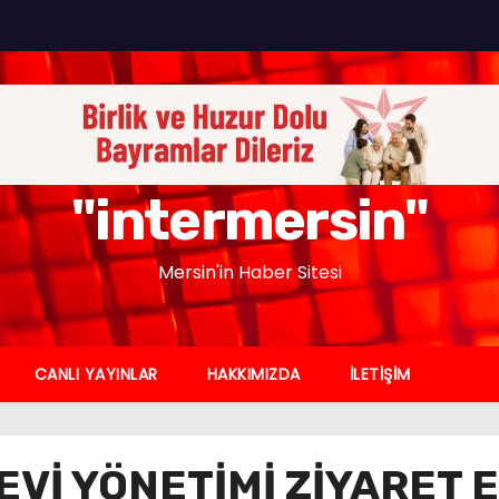
"intermersin"
Mersin'in Haber Sitesi
CANLI YAYINLAR
HAKKIMIZDA
İLETİŞİM
EVİ YÖNETİMİ ZİYARET E