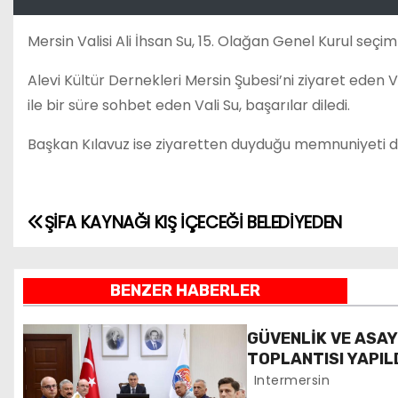
Mersin Valisi Ali İhsan Su, 15. Olağan Genel Kurul seç
Alevi Kültür Dernekleri Mersin Şubesi’ni ziyaret eden V
ile bir süre sohbet eden Vali Su, başarılar diledi.
Başkan Kılavuz ise ziyaretten duyduğu memnuniyeti dile 
ŞİFA KAYNAĞI KIŞ İÇECEĞİ BELEDİYEDEN
Y
a
BENZER HABERLER
z
ı
GÜVENLİK VE ASA
TOPLANTISI YAPIL
g
Intermersin