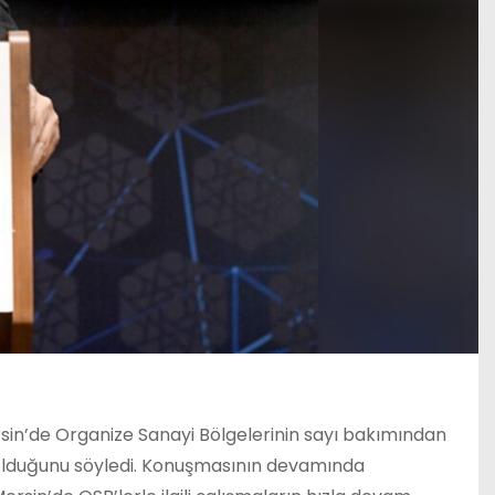
ersin’de Organize Sanayi Bölgelerinin sayı bakımından
mli olduğunu söyledi. Konuşmasının devamında