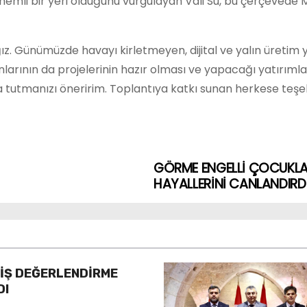
nemli bir yeri olduğunu vurgulayan Vali Su, bu çerçevede Me
uracağız. Günümüzde havayı kirletmeyen, dijital ve yalın ür
nlarının da projelerinin hazır olması ve yapacağı yatırıml
rda tutmanızı öneririm. Toplantıya katkı sunan herkese teşe
GÖRME ENGELLİ ÇOCUKLAR
HAYALLERİNİ CANLANDIRD
YİŞ DEĞERLENDİRME
DI