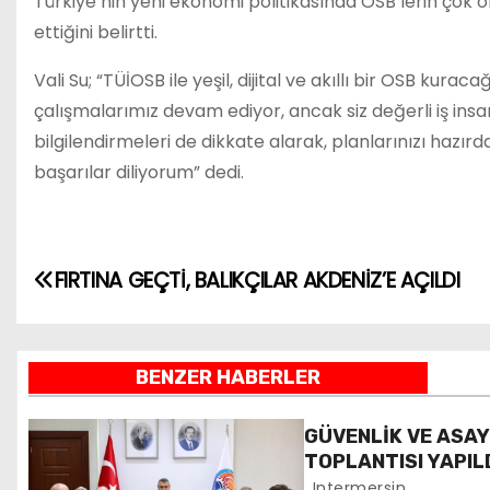
Türkiye’nin yeni ekonomi politikasında OSB’lerin çok ö
ettiğini belirtti.
Vali Su; “TÜİOSB ile yeşil, dijital ve akıllı bir OSB k
çalışmalarımız devam ediyor, ancak siz değerli iş insa
bilgilendirmeleri de dikkate alarak, planlarınızı hazı
başarılar diliyorum” dedi.
Y
FIRTINA GEÇTİ, BALIKÇILAR AKDENİZ’E AÇILDI
a
z
BENZER HABERLER
ı
GÜVENLİK VE ASA
g
TOPLANTISI YAPIL
Intermersin