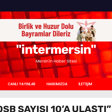
"intermersin"
Mersin'in Haber Sitesi
CANLI YAYINLAR
HAKKIMIZDA
İLETİŞİM
OSB SAYISI 10’A ULAŞTI”