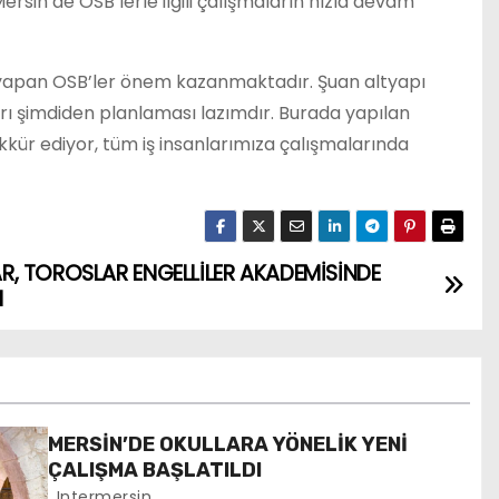
rsin’de OSB’lerle ilgili çalışmaların hızla devam
etim yapan OSB’ler önem kazanmaktadır. Şuan altyapı
arı şimdiden planlaması lazımdır. Burada yapılan
kkür ediyor, tüm iş insanlarımıza çalışmalarında
, TOROSLAR ENGELLİLER AKADEMİSİNDE
I
MERSİN’DE OKULLARA YÖNELİK YENİ
ÇALIŞMA BAŞLATILDI
Intermersin