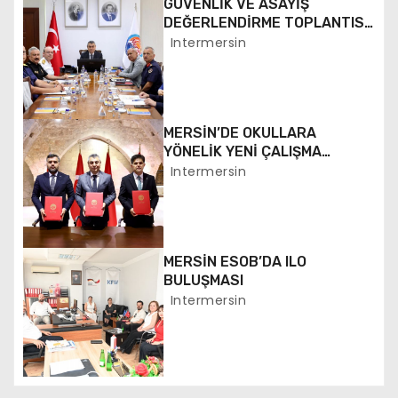
GÜVENLİK VE ASAYİŞ
g
DEĞERLENDİRME TOPLANTISI
YAPILDI
Intermersin
e
z
i
MERSİN’DE OKULLARA
YÖNELİK YENİ ÇALIŞMA
n
BAŞLATILDI
Intermersin
m
e
MERSİN ESOB’DA ILO
s
BULUŞMASI
Intermersin
i