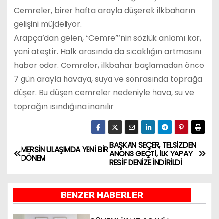
Cemreler, birer hafta arayla düşerek ilkbaharın
gelişini müjdeliyor.
Arapça’dan gelen, “Cemre”‘nin sözlük anlamı kor,
yani ateştir. Halk arasında da sıcaklığın artmasını
haber eder. Cemreler, ilkbahar başlamadan önce
7 gün arayla havaya, suya ve sonrasında toprağa
düşer. Bu düşen cemreler nedeniyle hava, su ve
toprağın ısındığına inanılır
BAŞKAN SEÇER, TELSİZDEN
Y
MERSİN ULAŞIMDA YENİ BİR
ANONS GEÇTİ, İLK YAPAY
DÖNEM
RESİF DENİZE İNDİRİLDİ
a
z
BENZER HABERLER
ı