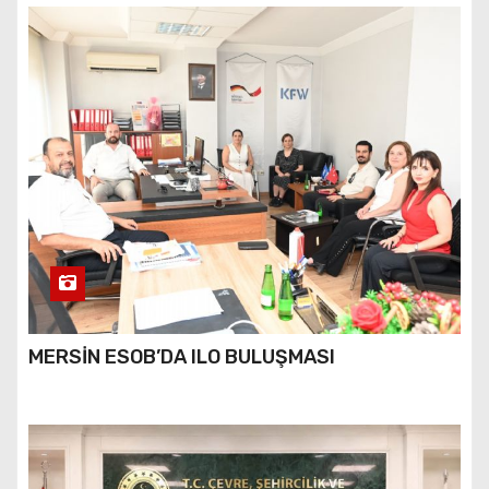
MERSİN ESOB’DA ILO BULUŞMASI