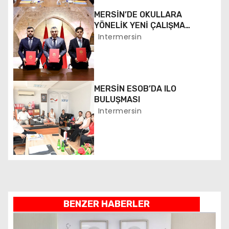
i
MERSİN’DE OKULLARA
n
YÖNELİK YENİ ÇALIŞMA
BAŞLATILDI
Intermersin
m
e
MERSİN ESOB’DA ILO
s
BULUŞMASI
i
Intermersin
BENZER HABERLER