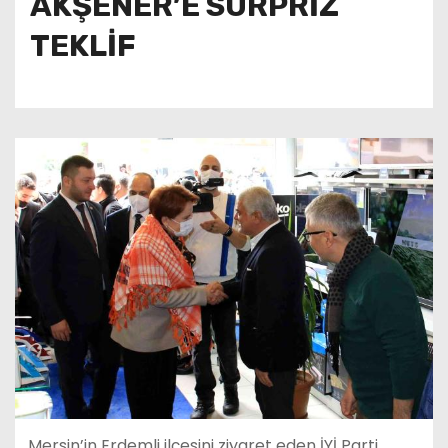
AKŞENER’E SÜRPRİZ
TEKLİF
Mersin’in Erdemli ilçesini ziyaret eden İYİ Parti