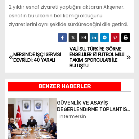
2 yıldır esnaf ziyareti yaptığını aktaran Akşener,
esnafın bu ülkenin bel kemiği olduğunu
ziyaretlerini aynı şekilde sürdüreceğini dile getirdi.
VALİ SU, TÜRKİYE GÖRME
Y
MERSİN’DE İŞÇİ SERVİSİ
ENGELLİLER B1 FUTBOL MİLLİ
DEVRİLDİ: 40 YARALI
TAKIMI SPORCULARI İLE
a
BULUŞTU
z
BENZER HABERLER
ı
g
GÜVENLİK VE ASAYİŞ
DEĞERLENDİRME TOPLANTISI
e
YAPILDI
Intermersin
z