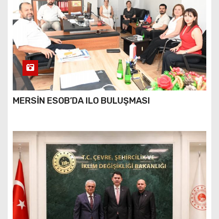
MERSİN ESOB’DA ILO BULUŞMASI