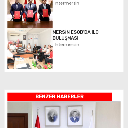
n
BAŞLATILDI
Intermersin
m
e
MERSİN ESOB’DA ILO
s
BULUŞMASI
Intermersin
i
BENZER HABERLER