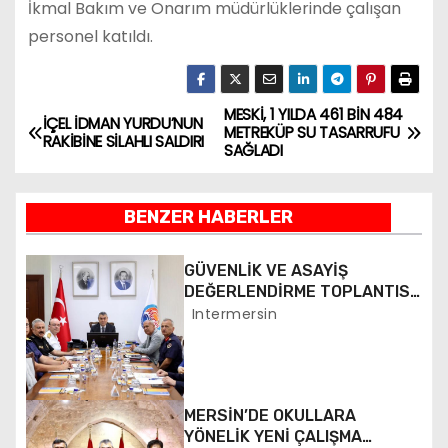
İkmal Bakım ve Onarım müdürlüklerinde çalışan
personel katıldı.
MESKİ, 1 YILDA 461 BİN 484
Y
İÇEL İDMAN YURDU’NUN
METREKÜP SU TASARRUFU
RAKİBİNE SİLAHLI SALDIRI
SAĞLADI
a
z
BENZER HABERLER
ı
GÜVENLİK VE ASAYİŞ
g
DEĞERLENDİRME TOPLANTISI
YAPILDI
Intermersin
e
z
i
MERSİN’DE OKULLARA
YÖNELİK YENİ ÇALIŞMA