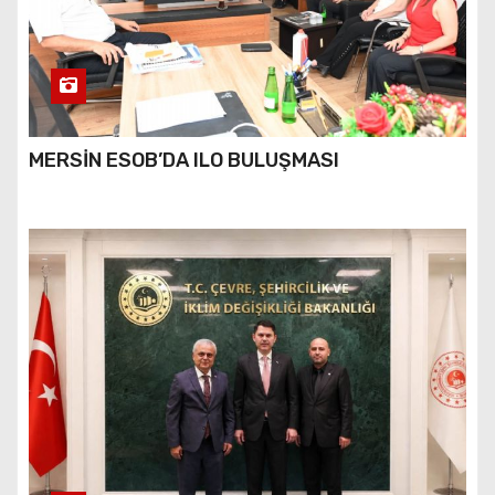
MERSİN ESOB’DA ILO BULUŞMASI