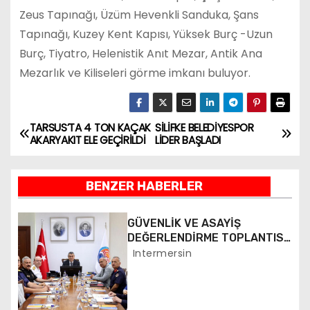
Zeus Tapınağı, Üzüm Hevenkli Sanduka, Şans
Tapınağı, Kuzey Kent Kapısı, Yüksek Burç -Uzun
Burç, Tiyatro, Helenistik Anıt Mezar, Antik Ana
Mezarlık ve Kiliseleri görme imkanı buluyor.
TARSUS’TA 4 TON KAÇAK
SİLİFKE BELEDİYESPOR
Y
AKARYAKIT ELE GEÇİRİLDİ
LİDER BAŞLADI
a
BENZER HABERLER
z
ı
GÜVENLİK VE ASAYİŞ
DEĞERLENDİRME TOPLANTISI
g
YAPILDI
Intermersin
e
z