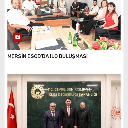
MERSİN ESOB’DA ILO BULUŞMASI