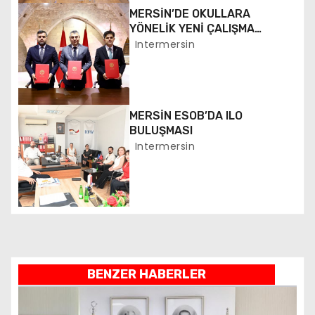
MERSİN’DE OKULLARA
i
YÖNELİK YENİ ÇALIŞMA
BAŞLATILDI
Intermersin
n
m
e
MERSİN ESOB’DA ILO
BULUŞMASI
s
Intermersin
i
BENZER HABERLER