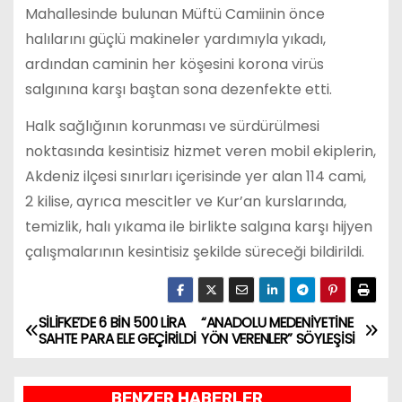
Mahallesinde bulunan Müftü Camiinin önce
halılarını güçlü makineler yardımıyla yıkadı,
ardından caminin her köşesini korona virüs
salgınına karşı baştan sona dezenfekte etti.
Halk sağlığının korunması ve sürdürülmesi
noktasında kesintisiz hizmet veren mobil ekiplerin,
Akdeniz ilçesi sınırları içerisinde yer alan 114 cami,
2 kilise, ayrıca mescitler ve Kur’an kurslarında,
temizlik, halı yıkama ile birlikte salgına karşı hijyen
çalışmalarının kesintisiz şekilde süreceği bildirildi.
SİLİFKE’DE 6 BİN 500 LİRA
“ANADOLU MEDENİYETİNE
Y
SAHTE PARA ELE GEÇİRİLDİ
YÖN VERENLER” SÖYLEŞİSİ
a
BENZER HABERLER