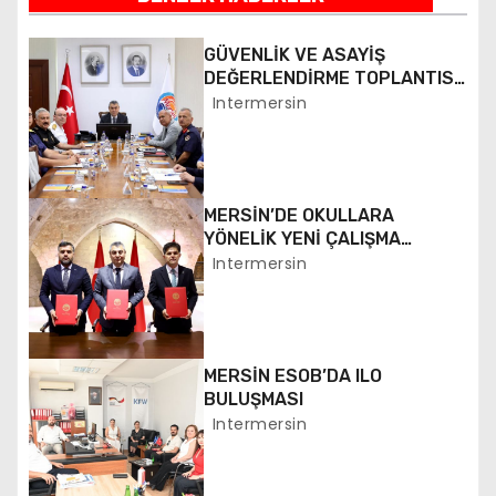
z
ı
GÜVENLİK VE ASAYİŞ
DEĞERLENDİRME TOPLANTISI
g
YAPILDI
Intermersin
e
z
MERSİN’DE OKULLARA
i
YÖNELİK YENİ ÇALIŞMA
BAŞLATILDI
Intermersin
n
m
e
MERSİN ESOB’DA ILO
BULUŞMASI
s
Intermersin
i