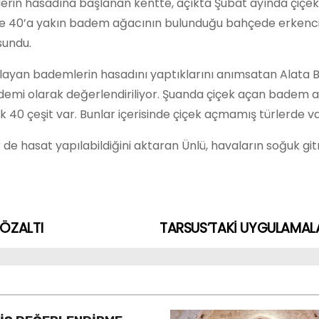
rünlerin hasadına başlanan kentte, açıkta Şubat ayında çiç
nde 40’a yakın badem ağacının bulunduğu bahçede erkenci 
sundu.
ayan bademlerin hasadını yaptıklarını anımsatan Alata B
ademi olarak değerlendiriliyor. Şuanda çiçek açan badem 
40 çeşit var. Bunlar içerisinde çiçek açmamış türlerde va
 hasat yapılabildiğini aktaran Ünlü, havaların soğuk gi
GÖZALTI
TARSUS’TAKİ UYGULAMALA