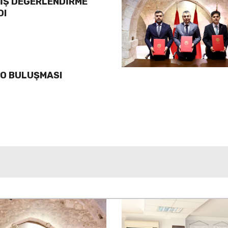
YİŞ DEĞERLENDİRME
DI
LO BULUŞMASI