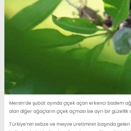
Mersin’de şubat ayında çiçek açan erkenci badem ağa
alan diğer ağaçların çiçek açması ise ayrı bir güzellik 
Türkiye’nin sebze ve meyve üretiminin başında gelen i