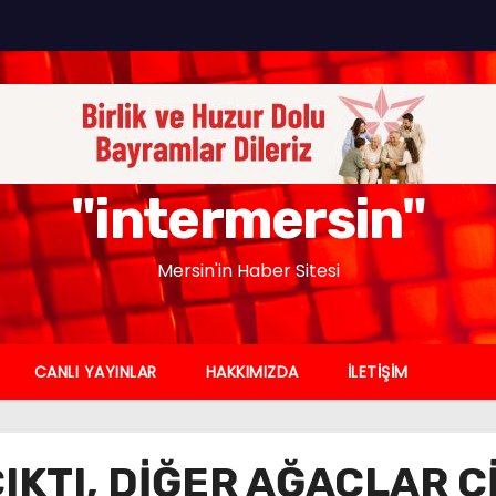
"intermersin"
Mersin'in Haber Sitesi
CANLI YAYINLAR
HAKKIMIZDA
İLETİŞİM
KTI, DİĞER AĞAÇLAR Ç