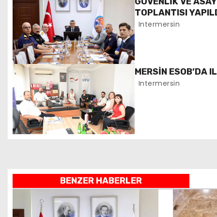
ı
GÜVENLİK VE ASA
TOPLANTISI YAPIL
g
Intermersin
e
z
MERSİN ESOB’DA I
i
Intermersin
n
m
e
s
BENZER HABERLER
i