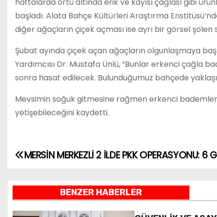
haftalarda örtü altında erik ve kayısı çağlası gibi ü
başladı. Alata Bahçe Kültürleri Araştırma Enstitüsü’
diğer ağaçların çiçek açması ise ayrı bir görsel şölen 
Şubat ayında çiçek açan ağaçların olgunlaşmaya başl
Yardımcısı Dr. Mustafa Ünlü, “Bunlar erkenci çağla b
sonra hasat edilecek. Bulunduğumuz bahçede yaklaşık 
Mevsimin soğuk gitmesine rağmen erkenci bademler de
yetişebileceğini kaydetti.
MERSİN MERKEZLİ 2 İLDE PKK OPERASYONU: 6 
Y
a
BENZER HABERLER
z