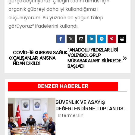
gerçekleştiriyoruz. Çileğin tadını alması için
organik gübreyi daha iyi kullandığımızı
düşünüyorum. Bu yüzden de yoğun talep
görüyoruz” ifadelerini kullandı.
“ANADOLU YILDIZLAR LİGİ
Y
COVİD-19 KURBANI SAĞLIK
VOLEYBOL GRUP
ÇALIŞANLARI ANISINA
MÜSABAKALARI” SİLİFKE’DE
a
FİDAN DİKİLDİ
BAŞLADI
z
BENZER HABERLER
ı
g
GÜVENLİK VE ASAYİŞ
DEĞERLENDİRME TOPLANTISI
e
YAPILDI
Intermersin
z