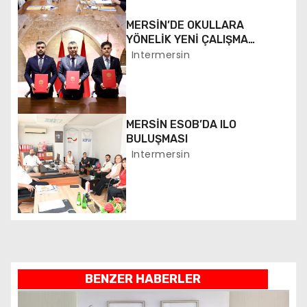
i
MERSİN’DE OKULLARA
n
YÖNELİK YENİ ÇALIŞMA
BAŞLATILDI
Intermersin
m
e
MERSİN ESOB’DA ILO
s
BULUŞMASI
i
Intermersin
BENZER HABERLER