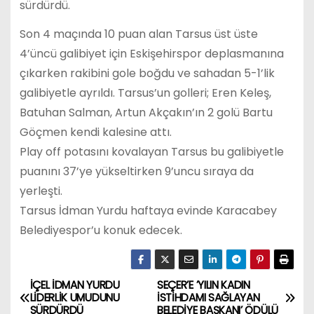
sürdürdü.
Son 4 maçında 10 puan alan Tarsus üst üste
4’üncü galibiyet için Eskişehirspor deplasmanına
çıkarken rakibini gole boğdu ve sahadan 5-1’lik
galibiyetle ayrıldı. Tarsus’un golleri; Eren Keleş,
Batuhan Salman, Artun Akçakın’ın 2 golü Bartu
Göçmen kendi kalesine attı.
Play off potasını kovalayan Tarsus bu galibiyetle
puanını 37’ye yükseltirken 9’uncu sıraya da
yerleşti.
Tarsus İdman Yurdu haftaya evinde Karacabey
Belediyespor’u konuk edecek.
İÇEL İDMAN YURDU
SEÇER’E ’YILIN KADIN
Y
LİDERLİK UMUDUNU
İSTİHDAMI SAĞLAYAN
SÜRDÜRDÜ
BELEDİYE BAŞKANI’ ÖDÜLÜ