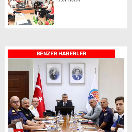
Intermersin
i
BENZER HABERLER