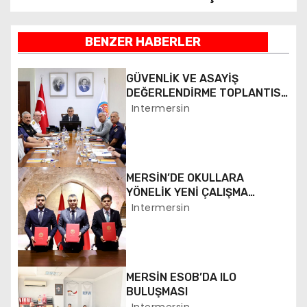
a
z
BENZER HABERLER
ı
GÜVENLİK VE ASAYİŞ
g
DEĞERLENDİRME TOPLANTISI
YAPILDI
Intermersin
e
z
i
MERSİN’DE OKULLARA
YÖNELİK YENİ ÇALIŞMA
n
BAŞLATILDI
Intermersin
m
e
MERSİN ESOB’DA ILO
s
BULUŞMASI