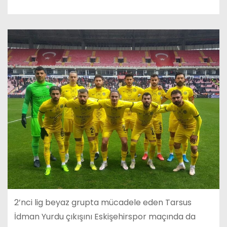
2’nci lig beyaz grupta mücadele eden Tarsus
İdman Yurdu çıkışını Eskişehirspor maçında da