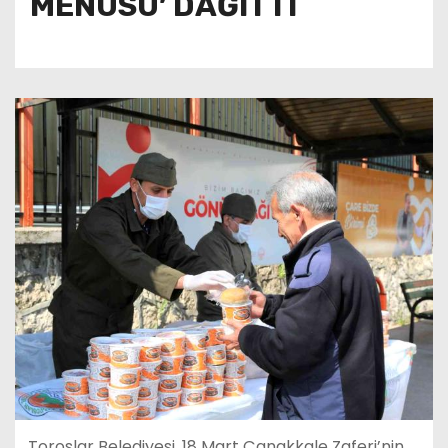
MENÜSÜ’ DAĞITTI
Toroslar Belediyesi, 18 Mart Çanakkale Zaferi’nin