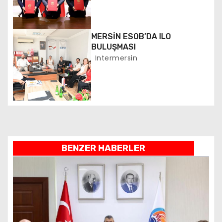
e
MERSİN ESOB’DA ILO
s
BULUŞMASI
i
Intermersin
BENZER HABERLER