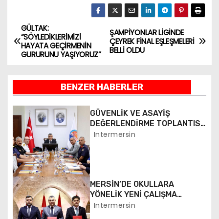
GÜLTAK:
Y
ŞAMPİYONLAR LİGİNDE
“SÖYLEDİKLERİMİZİ
ÇEYREK FİNAL EŞLEŞMELERİ
HAYATA GEÇİRMENİN
a
BELLİ OLDU
GURURUNU YAŞIYORUZ”
z
BENZER HABERLER
ı
g
GÜVENLİK VE ASAYİŞ
DEĞERLENDİRME TOPLANTISI
e
YAPILDI
Intermersin
z
i
MERSİN’DE OKULLARA
n
YÖNELİK YENİ ÇALIŞMA
BAŞLATILDI
Intermersin
m