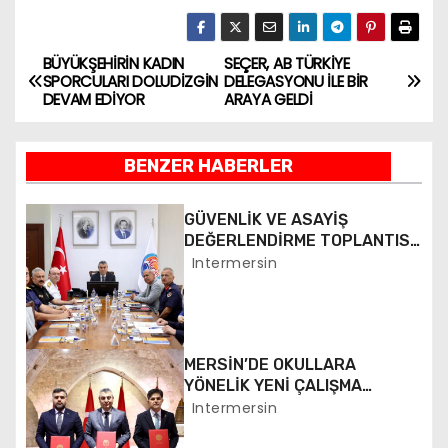
BÜYÜKŞEHİRİN KADIN
SEÇER, AB TÜRKİYE
Y
SPORCULARI DOLUDİZGİN
DELEGASYONU İLE BİR
DEVAM EDİYOR
ARAYA GELDİ
a
z
BENZER HABERLER
ı
GÜVENLİK VE ASAYİŞ
g
DEĞERLENDİRME TOPLANTISI
YAPILDI
Intermersin
e
z
i
MERSİN’DE OKULLARA
YÖNELİK YENİ ÇALIŞMA
n
BAŞLATILDI
Intermersin