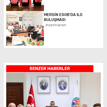
m
e
MERSİN ESOB’DA ILO
s
BULUŞMASI
Intermersin
i
BENZER HABERLER