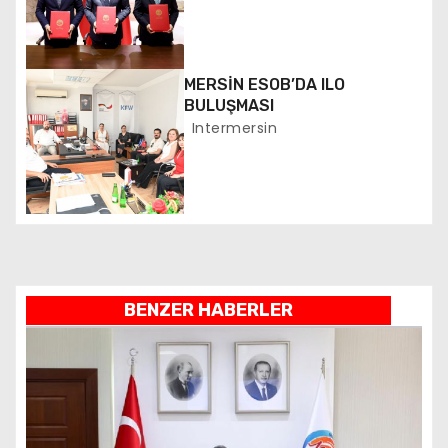
m
e
MERSİN ESOB’DA ILO
s
BULUŞMASI
Intermersin
i
BENZER HABERLER