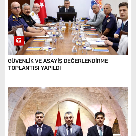
GÜVENLİK VE ASAYİŞ DEĞERLENDİRME
TOPLANTISI YAPILDI