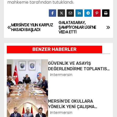
mahkeme tarafından tutuklandı.
GALATASARAY,
Y
MERSİN’DE YILIN KARPUZ
ŞAMPİYONLAR LİGİ’NE
HASADI BAŞLADI
VEDA ETTİ
a
z
BENZER HABERLER
ı
GÜVENLİK VE ASAYİŞ
g
DEĞERLENDİRME TOPLANTISI
YAPILDI
Intermersin
e
z
i
MERSİN’DE OKULLARA
YÖNELİK YENİ ÇALIŞMA
n
BAŞLATILDI
Intermersin