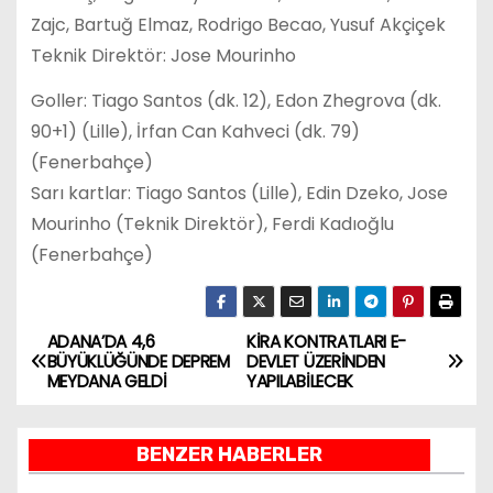
Zajc, Bartuğ Elmaz, Rodrigo Becao, Yusuf Akçiçek
Teknik Direktör: Jose Mourinho
Goller: Tiago Santos (dk. 12), Edon Zhegrova (dk.
90+1) (Lille), İrfan Can Kahveci (dk. 79)
(Fenerbahçe)
Sarı kartlar: Tiago Santos (Lille), Edin Dzeko, Jose
Mourinho (Teknik Direktör), Ferdi Kadıoğlu
(Fenerbahçe)
ADANA’DA 4,6
KİRA KONTRATLARI E-
Y
BÜYÜKLÜĞÜNDE DEPREM
DEVLET ÜZERİNDEN
MEYDANA GELDİ
YAPILABİLECEK
a
z
BENZER HABERLER
ı