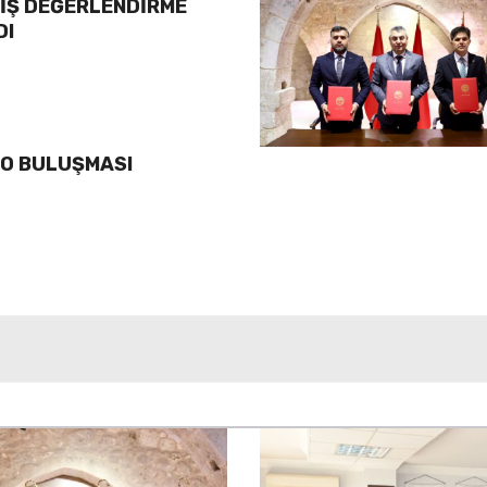
YİŞ DEĞERLENDİRME
DI
LO BULUŞMASI