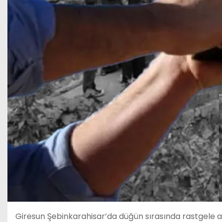
Giresun Şebinkarahisar’da düğün sırasında rastgele açıl