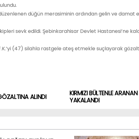
ulundu.
düzenlenen düğün merasiminin ardından gelin ve damat evle
ekipleri sevk edildi. Şebinkarahisar Devlet Hastanesi’ne kal
K.’yi (47) silahla rastgele ateş etmekle suçlayarak gözalt
KIRMIZI BÜLTENLE ARAN
GÖZALTINA ALINDI
YAKALANDI