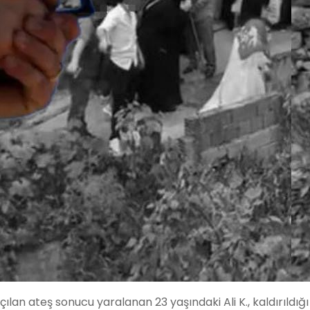
an ateş sonucu yaralanan 23 yaşındaki Ali K., kaldırıldığı 