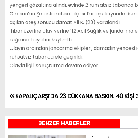
yengesi gözaltına alındı, evinde 2 ruhsatsız tabanca b
Giresun’un Şebinkarahisar ilçesi Turpçu köyünde dün 
açılan ateş sonucu damat Ali K. (23) yaralandı.
İhbar üzerine olay yerine 112 Acil Sağlık ve jandarma 
rağmen hayatını kaybetti.
Olayın ardından jandarma ekipleri, damadın yengesi F.
ruhsatsız tabanca ele geçirildi.
Olayla ilgili soruşturma devam ediyor.
Y
KAPALIÇARŞI’DA 23 DÜKKANA BASKIN: 40 KİŞİ 
a
z
BENZER HABERLER
ı