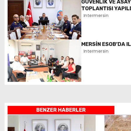
GÜVENLİK VE ASA
g
TOPLANTISI YAPIL
Intermersin
e
z
i
MERSİN ESOB’DA I
Intermersin
n
m
e
s
i
BENZER HABERLER