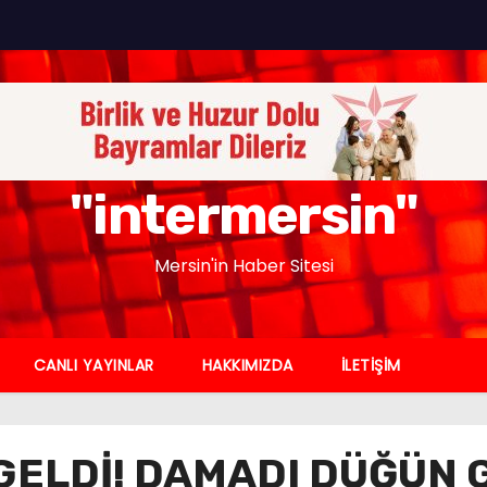
"intermersin"
Mersin'in Haber Sitesi
CANLI YAYINLAR
HAKKIMIZDA
İLETİŞİM
GELDİ! DAMADI DÜĞÜN