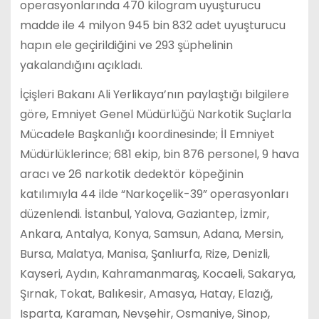
operasyonlarında 470 kilogram uyuşturucu
madde ile 4 milyon 945 bin 832 adet uyuşturucu
hapın ele geçirildiğini ve 293 şüphelinin
yakalandığını açıkladı.
İçişleri Bakanı Ali Yerlikaya’nın paylaştığı bilgilere
göre, Emniyet Genel Müdürlüğü Narkotik Suçlarla
Mücadele Başkanlığı koordinesinde; İl Emniyet
Müdürlüklerince; 681 ekip, bin 876 personel, 9 hava
aracı ve 26 narkotik dedektör köpeğinin
katılımıyla 44 ilde “Narkoçelik-39” operasyonları
düzenlendi. İstanbul, Yalova, Gaziantep, İzmir,
Ankara, Antalya, Konya, Samsun, Adana, Mersin,
Bursa, Malatya, Manisa, Şanlıurfa, Rize, Denizli,
Kayseri, Aydın, Kahramanmaraş, Kocaeli, Sakarya,
Şırnak, Tokat, Balıkesir, Amasya, Hatay, Elazığ,
Isparta, Karaman, Nevşehir, Osmaniye, Sinop,