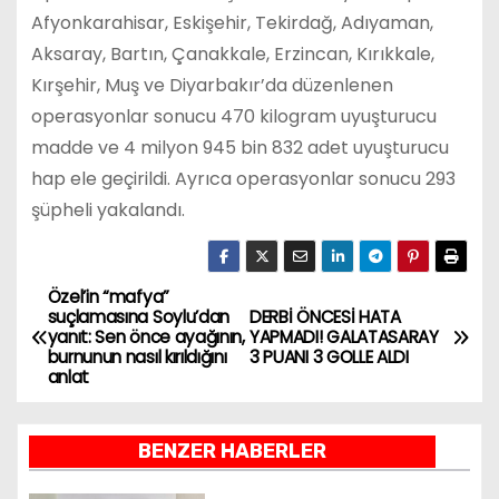
Afyonkarahisar, Eskişehir, Tekirdağ, Adıyaman,
Aksaray, Bartın, Çanakkale, Erzincan, Kırıkkale,
Kırşehir, Muş ve Diyarbakır’da düzenlenen
operasyonlar sonucu 470 kilogram uyuşturucu
madde ve 4 milyon 945 bin 832 adet uyuşturucu
hap ele geçirildi. Ayrıca operasyonlar sonucu 293
şüpheli yakalandı.
Özel’in “mafya”
Y
suçlamasına Soylu’dan
DERBİ ÖNCESİ HATA
yanıt: Sen önce ayağının,
YAPMADI! GALATASARAY
a
burnunun nasıl kırıldığını
3 PUANI 3 GOLLE ALDI
anlat
z
ı
BENZER HABERLER
g