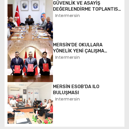
GÜVENLİK VE ASAYİŞ
e
DEĞERLENDİRME TOPLANTISI
YAPILDI
Intermersin
z
i
MERSİN’DE OKULLARA
n
YÖNELİK YENİ ÇALIŞMA
BAŞLATILDI
Intermersin
m
e
s
MERSİN ESOB’DA ILO
BULUŞMASI
i
Intermersin