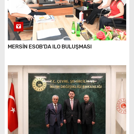
MERSİN ESOB’DA ILO BULUŞMASI