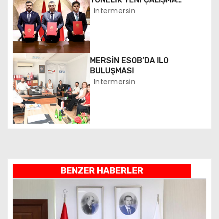
n
BAŞLATILDI
Intermersin
m
e
MERSİN ESOB’DA ILO
s
BULUŞMASI
i
Intermersin
BENZER HABERLER