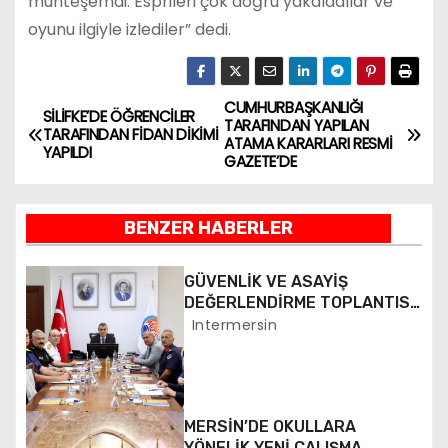
muhteşemdi. Esprileri çok doğru yakaladılar ve
oyunu ilgiyle izlediler” dedi.
CUMHURBAŞKANLIĞI
Y
SİLİFKE’DE ÖĞRENCİLER
TARAFINDAN YAPILAN
TARAFINDAN FİDAN DİKİMİ
ATAMA KARARLARI RESMİ
a
YAPILDI
GAZETE’DE
z
BENZER HABERLER
ı
g
GÜVENLİK VE ASAYİŞ
DEĞERLENDİRME TOPLANTISI
e
YAPILDI
Intermersin
z
i
MERSİN’DE OKULLARA
YÖNELİK YENİ ÇALIŞMA