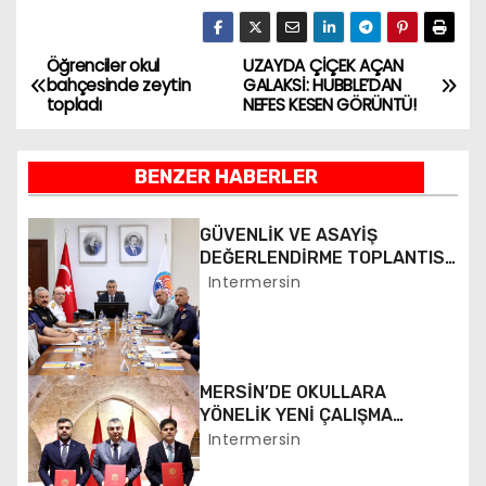
Öğrenciler okul
UZAYDA ÇİÇEK AÇAN
Y
bahçesinde zeytin
GALAKSİ: HUBBLE’DAN
topladı
NEFES KESEN GÖRÜNTÜ!
a
z
BENZER HABERLER
ı
GÜVENLİK VE ASAYİŞ
g
DEĞERLENDİRME TOPLANTISI
YAPILDI
Intermersin
e
z
i
MERSİN’DE OKULLARA
YÖNELİK YENİ ÇALIŞMA
n
BAŞLATILDI
Intermersin