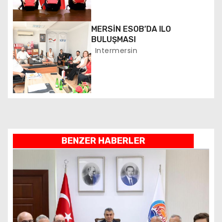
m
e
MERSİN ESOB’DA ILO
s
BULUŞMASI
Intermersin
i
BENZER HABERLER