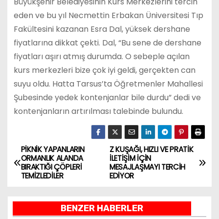
Büyükşehir Belediyesinin Kurs Merkezlerini tercih
eden ve bu yıl Necmettin Erbakan Üniversitesi Tıp
Fakültesini kazanan Esra Dal, yüksek dershane
fiyatlarına dikkat çekti. Dal, “Bu sene de dershane
fiyatları aşırı atmış durumda. O sebeple açılan
kurs merkezleri bize çok iyi geldi, gerçekten can
suyu oldu. Hatta Tarsus’ta Öğretmenler Mahallesi
Şubesinde yedek kontenjanlar bile durdu” dedi ve
kontenjanların artırılması talebinde bulundu.
PİKNİK YAPANLARIN
Z KUŞAĞI, HIZLI VE PRATİK
Y
ORMANLIK ALANDA
İLETİŞİM İÇİN
BIRAKTIĞI ÇÖPLERİ
MESAJLAŞMAYI TERCİH
a
TEMİZLEDİLER
EDİYOR
z
BENZER HABERLER
ı