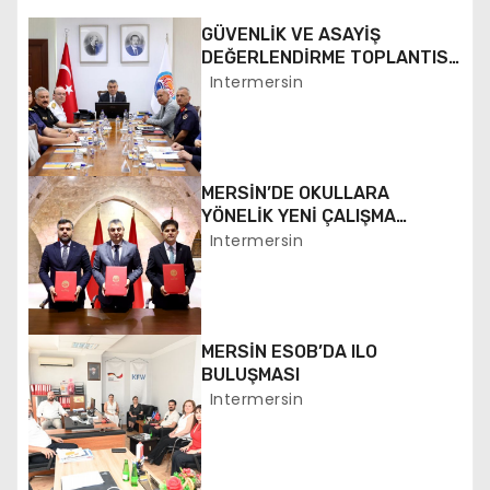
g
GÜVENLİK VE ASAYİŞ
DEĞERLENDİRME TOPLANTISI
e
YAPILDI
Intermersin
z
i
MERSİN’DE OKULLARA
n
YÖNELİK YENİ ÇALIŞMA
BAŞLATILDI
Intermersin
m
e
MERSİN ESOB’DA ILO
s
BULUŞMASI
i
Intermersin