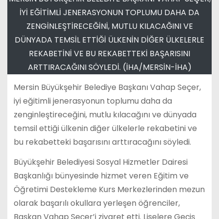
İYİ EĞİTİMLİ JENERASYONUN TOPLUMU DAHA DA
ZENGİNLEŞTİRECEĞİNİ, MUTLU KILACAĞINI VE
DÜNYADA TEMSİL ETTİĞİ ÜLKENİN DİĞER ÜLKELERLE
REKABETİNİ VE BU REKABETTEKİ BAŞARISINI
ARTTIRACAĞINI SÖYLEDİ. (İHA/MERSİN-İHA)
Mersin Büyükşehir Belediye Başkanı Vahap Seçer,
iyi eğitimli jenerasyonun toplumu daha da
zenginleştireceğini, mutlu kılacağını ve dünyada
temsil ettiği ülkenin diğer ülkelerle rekabetini ve
bu rekabetteki başarısını arttıracağını söyledi.
Büyükşehir Belediyesi Sosyal Hizmetler Dairesi
Başkanlığı bünyesinde hizmet veren Eğitim ve
Öğretimi Destekleme Kurs Merkezlerinden mezun
olarak başarılı okullara yerleşen öğrenciler,
Başkan Vahap Seçer’i ziyaret etti. Liselere Geçiş