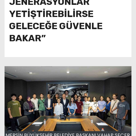
JENERASYONLAR
YETİŞTİREBİLİRSE
GELECEĞE GÜVENLE
BAKAR”
MERSİN BÜYÜKŞEHİR BELEDİYE BAŞKANI VAHAP SEÇER,