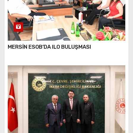
MERSİN ESOB’DA ILO BULUŞMASI