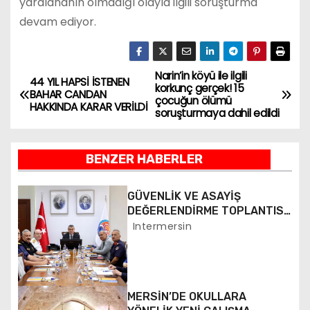
yaralananın olmadığı olayla ilgili soruşturma
devam ediyor.
Narin’in köyü ile ilgili
Y
44 YIL HAPSİ İSTENEN
korkunç gerçek! 15
BAHAR CANDAN
çocuğun ölümü
a
HAKKINDA KARAR VERİLDİ
soruşturmaya dahil edildi
z
BENZER HABERLER
ı
g
GÜVENLİK VE ASAYİŞ
DEĞERLENDİRME TOPLANTISI
e
YAPILDI
Intermersin
z
i
MERSİN’DE OKULLARA