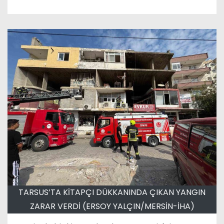
TARSUS’TA KİTAPÇI DÜKKANINDA ÇIKAN YANGIN
ZARAR VERDİ (ERSOY YALÇIN/MERSİN-İHA)