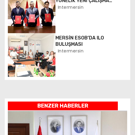
n
YÖNELİK YENİ ÇALIŞMA
BAŞLATILDI
Intermersin
m
e
MERSİN ESOB’DA ILO
s
BULUŞMASI
i
Intermersin
BENZER HABERLER