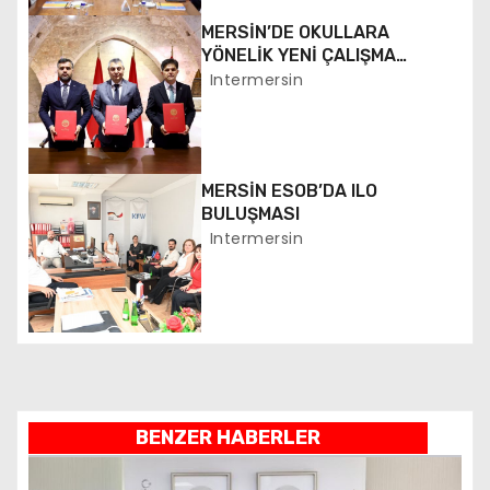
MERSİN’DE OKULLARA
n
YÖNELİK YENİ ÇALIŞMA
BAŞLATILDI
Intermersin
m
e
s
MERSİN ESOB’DA ILO
BULUŞMASI
i
Intermersin
BENZER HABERLER