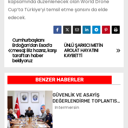
kapsamında düzenlenecek olan World Drone
Cup’ta Türkiye’yi temsil etme şansını da elde
edecek.
Cumhurbaşkanı
Y
Erdoğan’dan Esad’a
ÜNLÜ ŞARKICI METİN
mesaj: Biz hazırız, karşı
AROLAT HAYATINI
a
taraftan haber
KAYBETTİ
bekliyoruz
z
ı
BENZER HABERLER
g
GÜVENLİK VE ASAYİŞ
e
DEĞERLENDİRME TOPLANTISI
YAPILDI
Intermersin
z
i