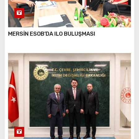
MERSİN ESOB’DA ILO BULUŞMASI