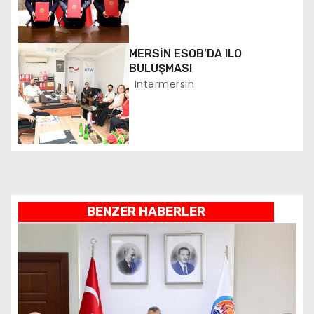
m
e
MERSİN ESOB’DA ILO
s
BULUŞMASI
Intermersin
i
BENZER HABERLER