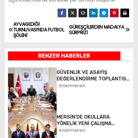
AYVAGEDİĞİ
Y
GÜREŞÇİLERDEN MADALYA
TURNUVASI’NDA FUTBOL
SÜRPRİZİ
ŞÖLENİ
a
z
BENZER HABERLER
ı
GÜVENLİK VE ASAYİŞ
g
DEĞERLENDİRME TOPLANTISI
YAPILDI
Intermersin
e
z
i
MERSİN’DE OKULLARA
YÖNELİK YENİ ÇALIŞMA
n
BAŞLATILDI
Intermersin