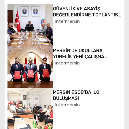
ı
GÜVENLİK VE ASAYİŞ
g
DEĞERLENDİRME TOPLANTISI
YAPILDI
Intermersin
e
z
i
MERSİN’DE OKULLARA
YÖNELİK YENİ ÇALIŞMA
n
BAŞLATILDI
Intermersin
m
e
MERSİN ESOB’DA ILO
s
BULUŞMASI
Intermersin
i