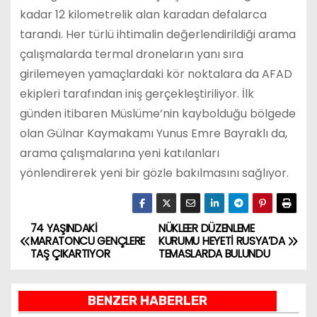
kadar 12 kilometrelik alan karadan defalarca
tarandı. Her türlü ihtimalin değerlendirildiği arama
çalışmalarda termal droneların yanı sıra
girilemeyen yamaçlardaki kör noktalara da AFAD
ekipleri tarafından iniş gerçekleştiriliyor. İlk
günden itibaren Müslüme’nin kaybolduğu bölgede
olan Gülnar Kaymakamı Yunus Emre Bayraklı da,
arama çalışmalarına yeni katılanları
yönlendirerek yeni bir gözle bakılmasını sağlıyor.
74 YAŞINDAKİ
NÜKLEER DÜZENLEME
Y
MARATONCU GENÇLERE
KURUMU HEYETİ RUSYA’DA
TAŞ ÇIKARTIYOR
TEMASLARDA BULUNDU
a
z
BENZER HABERLER