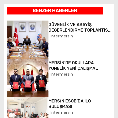
z
BENZER HABERLER
ı
g
GÜVENLİK VE ASAYİŞ
DEĞERLENDİRME TOPLANTISI
e
YAPILDI
Intermersin
z
i
MERSİN’DE OKULLARA
n
YÖNELİK YENİ ÇALIŞMA
BAŞLATILDI
Intermersin
m
e
MERSİN ESOB’DA ILO
s
BULUŞMASI
i
Intermersin