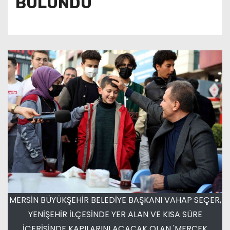
BULUNDU
MERSİN BÜYÜKŞEHİR BELEDİYE BAŞKANI VAHAP SEÇER,
YENİŞEHİR İLÇESİNDE YER ALAN VE KISA SÜRE
İÇERİSİNDE KAPILARINI AÇACAK OLAN 'MERCEK