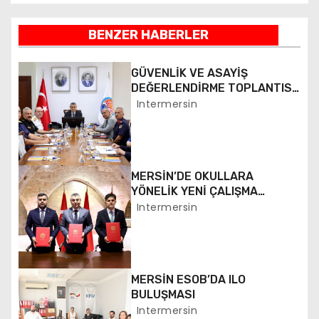
a
z
BENZER HABERLER
ı
GÜVENLİK VE ASAYİŞ
g
DEĞERLENDİRME TOPLANTISI
YAPILDI
Intermersin
e
z
i
MERSİN’DE OKULLARA
YÖNELİK YENİ ÇALIŞMA
n
BAŞLATILDI
Intermersin
m
e
MERSİN ESOB’DA ILO
s
BULUŞMASI
Intermersin