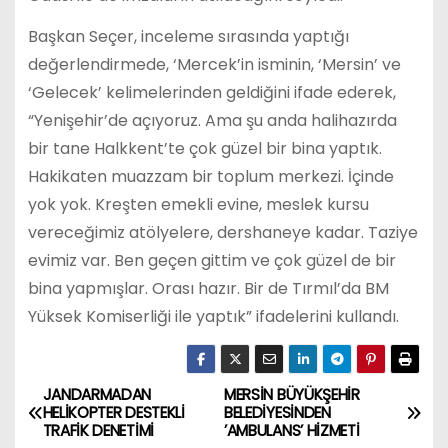
Başkan Seçer, inceleme sırasında yaptığı
değerlendirmede, ‘Mercek’in isminin, ‘Mersin’ ve
‘Gelecek’ kelimelerinden geldiğini ifade ederek,
“Yenişehir’de açıyoruz. Ama şu anda halihazırda
bir tane Halkkent’te çok güzel bir bina yaptık.
Hakikaten muazzam bir toplum merkezi. İçinde
yok yok. Kreşten emekli evine, meslek kursu
vereceğimiz atölyelere, dershaneye kadar. Taziye
evimiz var. Ben geçen gittim ve çok güzel de bir
bina yapmışlar. Orası hazır. Bir de Tırmıl’da BM
Yüksek Komiserliği ile yaptık” ifadelerini kullandı.
JANDARMADAN
MERSİN BÜYÜKŞEHİR
Y
HELİKOPTER DESTEKLİ
BELEDİYESİNDEN
TRAFİK DENETİMİ
’AMBULANS’ HİZMETİ