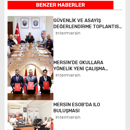
BENZER HABERLER
z
ı
GÜVENLİK VE ASAYİŞ
DEĞERLENDİRME TOPLANTISI
g
YAPILDI
Intermersin
e
z
MERSİN’DE OKULLARA
i
YÖNELİK YENİ ÇALIŞMA
BAŞLATILDI
Intermersin
n
m
e
MERSİN ESOB’DA ILO
BULUŞMASI
s
Intermersin