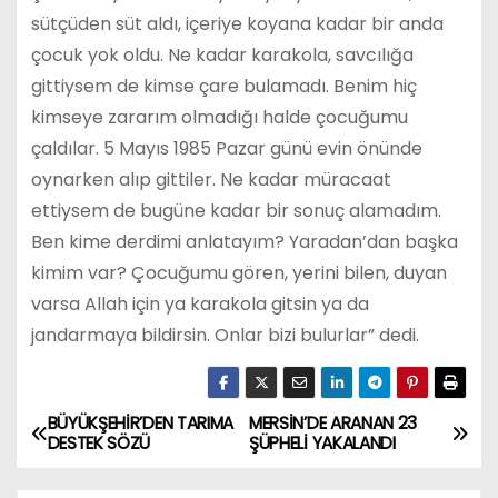
sütçüden süt aldı, içeriye koyana kadar bir anda
çocuk yok oldu. Ne kadar karakola, savcılığa
gittiysem de kimse çare bulamadı. Benim hiç
kimseye zararım olmadığı halde çocuğumu
çaldılar. 5 Mayıs 1985 Pazar günü evin önünde
oynarken alıp gittiler. Ne kadar müracaat
ettiysem de bugüne kadar bir sonuç alamadım.
Ben kime derdimi anlatayım? Yaradan’dan başka
kimim var? Çocuğumu gören, yerini bilen, duyan
varsa Allah için ya karakola gitsin ya da
jandarmaya bildirsin. Onlar bizi bulurlar” dedi.
BÜYÜKŞEHİR’DEN TARIMA
MERSİN’DE ARANAN 23
Y
DESTEK SÖZÜ
ŞÜPHELİ YAKALANDI
a