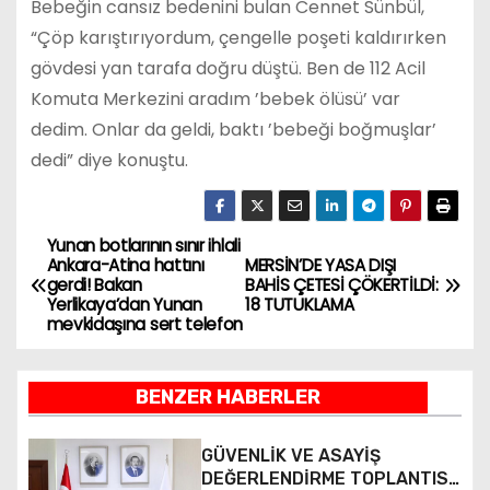
Bebeğin cansız bedenini bulan Cennet Sünbül,
“Çöp karıştırıyordum, çengelle poşeti kaldırırken
gövdesi yan tarafa doğru düştü. Ben de 112 Acil
Komuta Merkezini aradım ’bebek ölüsü’ var
dedim. Onlar da geldi, baktı ’bebeği boğmuşlar’
dedi” diye konuştu.
Yunan botlarının sınır ihlali
Y
Ankara-Atina hattını
MERSİN’DE YASA DIŞI
gerdi! Bakan
BAHİS ÇETESİ ÇÖKERTİLDİ:
a
Yerlikaya’dan Yunan
18 TUTUKLAMA
mevkidaşına sert telefon
z
ı
BENZER HABERLER
g
GÜVENLİK VE ASAYİŞ
e
DEĞERLENDİRME TOPLANTISI