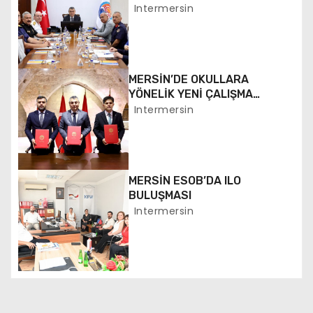
YAPILDI
Intermersin
z
i
MERSİN’DE OKULLARA
n
YÖNELİK YENİ ÇALIŞMA
BAŞLATILDI
Intermersin
m
e
s
MERSİN ESOB’DA ILO
BULUŞMASI
i
Intermersin