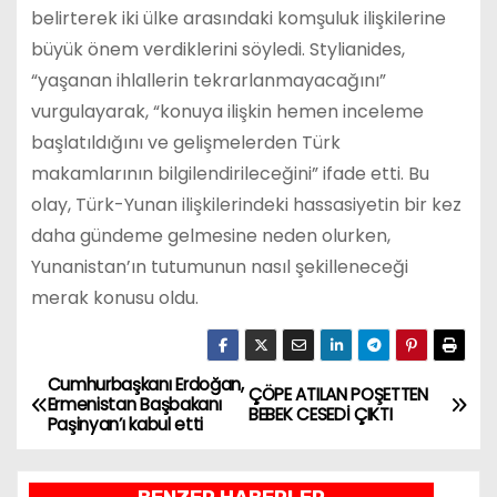
belirterek iki ülke arasındaki komşuluk ilişkilerine
büyük önem verdiklerini söyledi. Stylianides,
“yaşanan ihlallerin tekrarlanmayacağını”
vurgulayarak, “konuya ilişkin hemen inceleme
başlatıldığını ve gelişmelerden Türk
makamlarının bilgilendirileceğini” ifade etti. Bu
olay, Türk-Yunan ilişkilerindeki hassasiyetin bir kez
daha gündeme gelmesine neden olurken,
Yunanistan’ın tutumunun nasıl şekilleneceği
merak konusu oldu.
Cumhurbaşkanı Erdoğan,
Y
ÇÖPE ATILAN POŞETTEN
Ermenistan Başbakanı
BEBEK CESEDİ ÇIKTI
Paşinyan’ı kabul etti
a
z