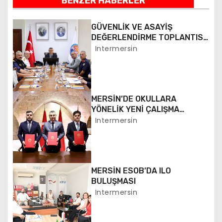
BENZER HABERLER
ı
GÜVENLİK VE ASAYİŞ
g
DEĞERLENDİRME TOPLANTISI
YAPILDI
Intermersin
e
z
i
MERSİN’DE OKULLARA
YÖNELİK YENİ ÇALIŞMA
n
BAŞLATILDI
Intermersin
m
e
MERSİN ESOB’DA ILO
s
BULUŞMASI
Intermersin
i